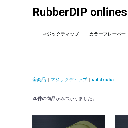
RubberDIP online
マジックディップ
カラーフレーバー
gloss top coat
pearl & metalic color
cameleon color
glow color
neon color
flake color
solid color
全商品
マジックディップ
solid color
20
件
の商品がみつかりました。